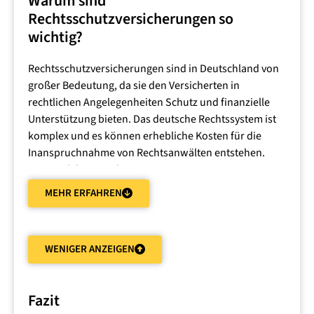
Warum sind
Rechtsschutzversicherungen so
wichtig?
Rechtsschutzversicherungen sind in Deutschland von
großer Bedeutung, da sie den Versicherten in
rechtlichen Angelegenheiten Schutz und finanzielle
Unterstützung bieten. Das deutsche Rechtssystem ist
komplex und es können erhebliche Kosten für die
Inanspruchnahme von Rechtsanwälten entstehen.
Hier sind die Gründe, warum
Rechtsschutzversicherungen wichtig sind:
MEHR ERFAHREN
Komplexität des deutschen Rechtssystems
WENIGER ANZEIGEN
Das deutsche Rechtssystem ist äußerst komplex und
umfasst verschiedene Rechtsgebiete, wie Zivilrecht,
Fazit
Strafrecht, Arbeitsrecht, Mietrecht und mehr. Jedes