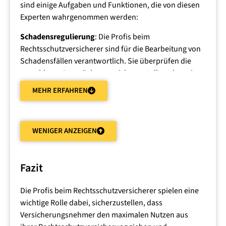
sind einige Aufgaben und Funktionen, die von diesen
Experten wahrgenommen werden:
Schadensregulierung
: Die Profis beim
Rechtsschutzversicherer sind für die Bearbeitung von
Schadensfällen verantwortlich. Sie überprüfen die
gemeldeten Ansprüche, um sicherzustellen, dass sie
unter die Versicherungspolice fallen.
MEHR ERFAHREN
Beratung
: Sie bieten rechtliche Beratung und
Unterstützung für Versicherungsnehmer, die Fragen zu
ihren Policen oder rechtlichen Angelegenheiten
WENIGER ANZEIGEN
haben. Dies kann die Klärung von
Versicherungsbedingungen oder Empfehlungen für
Rechtsanwälte einschließen.
Fazit
Anwaltliche Unterstützung
: In einigen Fällen können
Die Profis beim Rechtsschutzversicherer spielen eine
Versicherungsunternehmen eigene Anwälte
wichtige Rolle dabei, sicherzustellen, dass
beschäftigen, um die Interessen ihrer Kunden in
Versicherungsnehmer den maximalen Nutzen aus
rechtlichen Angelegenheiten zu vertreten.