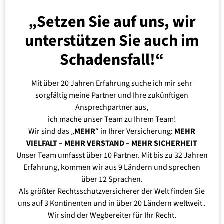
sicherstellen, dass Sie die Entschädigung erhalten, die
Sie verdienen.
„Setzen Sie auf uns, wir
Fehlervermeidung
: Ein Berater kann Ihnen helfen,
unterstützen Sie auch im
Fehler bei der Auswahl von Versicherungen zu
Schadensfall!“
vermeiden, die nicht zu Ihren Bedürfnissen passen
oder unzureichend sind.
Mit über 20 Jahren Erfahrung suche ich mir sehr
Zugang zu Spezialprodukten
: In einigen Fällen
sorgfältig meine Partner und Ihre zukünftigen
können Versicherungsprofis Zugang zu speziellen
Ansprechpartner aus,
Policen oder Nischenprodukten haben, die für Ihre
ich mache unser Team zu Ihrem Team!
Situation von Vorteil sein können.
Wir sind das „
MEHR
“ in Ihrer Versicherung:
MEHR
VIELFALT – MEHR VERSTAND – MEHR SICHERHEIT
Unser Team umfasst über 10 Partner. Mit bis zu 32 Jahren
Erfahrung, kommen wir aus 9 Ländern und sprechen
über 12 Sprachen.
Als größter Rechtsschutzversicherer der Welt finden Sie
uns auf 3 Kontinenten und in über 20 Ländern weltweit .
Wir sind der Wegbereiter für Ihr Recht.