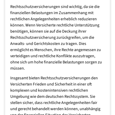
Rechtsgebiet hat seine eigenen Gesetze, Verfahren und
Rechtsschutzversicherungen sind wichtig, da sie die
Vorschriften. Die meisten Menschen haben
finanziellen Belastungen im Zusammenhang mit
Schwierigkeiten, sich in diesem komplexen System
rechtlichen Angelegenheiten erheblich reduzieren
zurechtzufinden, und benötigen daher rechtliche
können. Wenn Versicherte rechtliche Unterstützung
Beratung und Vertretung.
benötigen, können sie auf die Deckung ihrer
Rechtsschutzversicherung zurückgreifen, um die
Anwalts- und Gerichtskosten zu tragen. Dies
Hohe Anwaltskosten
ermöglicht es Menschen, ihre Rechte angemessen zu
Die Inanspruchnahme eines Rechtsanwalts in
verteidigen und rechtliche Konflikte auszutragen,
Deutschland kann mit erheblichen Kosten verbunden
ohne sich um hohe finanzielle Belastungen sorgen zu
sein. Die Gebühren für Rechtsanwälte sind im
müssen.
Rechtsanwaltsvergütungsgesetz (RVG) geregelt. Das
Insgesamt bieten Rechtsschutzversicherungen den
RVG sieht Gebühren vor, die sich nach dem Streitwert
Versicherten Frieden und Sicherheit in einer oft
richten. Je höher der Streitwert, desto höher sind die
komplexen und kostenintensiven rechtlichen
Anwaltskosten. Rechtsanwälte dürfen grundsätzlich
Umgebung wie dem deutschen Rechtssystem. Sie
nicht prozentual am Streitwert beteiligt werden,
stellen sicher, dass rechtliche Angelegenheiten fair
sondern müssen nach dem RVG abrechnen.
und gerecht behandelt werden können, unabhängig