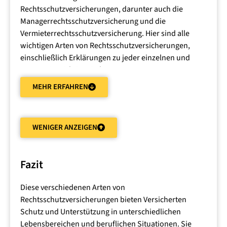
eine Pauschalvereinbarung, ein Stundenhonorar oder
Rechtsschutzversicherungen, darunter auch die
eine erfolgsabhängige Vergütung sein.
Managerrechtsschutzversicherung und die
Vermieterrechtsschutzversicherung. Hier sind alle
wichtigen Arten von Rechtsschutzversicherungen,
einschließlich Erklärungen zu jeder einzelnen und
warum sie wichtig sein können:
MEHR ERFAHREN
Privatrechtsschutzversicherung
WENIGER ANZEIGEN
Diese Versicherung deckt rechtliche Angelegenheiten
im privaten Bereich ab, wie Streitigkeiten mit
Nachbarn, im Straßenverkehr, bei
Fazit
Vertragsstreitigkeiten oder
Schadensersatzansprüchen. Die
Diese verschiedenen Arten von
Privatrechtsschutzversicherung ist wichtig, um sich in
Rechtsschutzversicherungen bieten Versicherten
rechtlichen Auseinandersetzungen angemessen
Schutz und Unterstützung in unterschiedlichen
verteidigen zu können, ohne hohe Anwalts- und
Lebensbereichen und beruflichen Situationen. Sie
Gerichtskosten tragen zu müssen. Sie schützt die