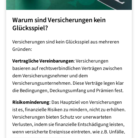
Straßenverkehr ab, wie Verkehrsunfälle,
Führerscheinangelegenheiten oder Streitigkeiten mit
Warum sind Versicherungen kein
der Versicherung. Eine
Glücksspiel?
Verkehrsrechtsschutzversicherung ist wichtig, um die
finanziellen Belastungen bei Unfällen zu reduzieren
Versicherungen sind kein Glücksspiel aus mehreren
und die Rechte im Straßenverkehr zu schützen.
Gründen:
Vertragliche Vereinbarungen
: Versicherungen
Mietrechtsschutzversicherung
basieren auf rechtsverbindlichen Verträgen zwischen
dem Versicherungsnehmer und dem
Die Mietrechtsschutzversicherung bietet Schutz bei
Versicherungsunternehmen. Diese Verträge legen klar
rechtlichen Problemen im Mietrecht, wie
die Bedingungen, Deckungsumfang und Prämien fest.
Mietstreitigkeiten, Kündigungen oder
Schadenersatzansprüchen. Sie ist entscheidend, um
Risikominderung
: Das Hauptziel von Versicherungen
Mieter in Konflikten mit Vermietern zu unterstützen
ist es, finanzielle Risiken zu mindern, nicht zu erhöhen.
und sicherzustellen, dass die Mietverhältnisse gerecht
Versicherungen bieten Schutz vor unerwarteten
und rechtlich korrekt abgewickelt werden.
Verlusten, indem sie finanzielle Entschädigung leisten,
wenn versicherte Ereignisse eintreten, wie z.B. Unfälle,