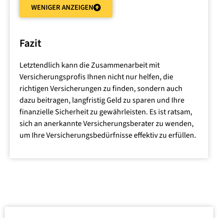
WENIGER ANZEIGEN
Versicherungsangebote von verschiedenen Anbietern
vergleichen, um sicherzustellen, dass Sie den besten
Schutz zum besten Preis erhalten.
Fazit
Zeitersparnis
: Die Suche nach der richtigen
Versicherung kann zeitaufwändig sein. Ein Profi kann
Letztendlich kann die Zusammenarbeit mit
diesen Prozess beschleunigen, indem er Ihnen eine
Versicherungsprofis Ihnen nicht nur helfen, die
Auswahl geeigneter Optionen präsentiert.
richtigen Versicherungen zu finden, sondern auch
dazu beitragen, langfristig Geld zu sparen und Ihre
Regelmäßige Überprüfung
:
finanzielle Sicherheit zu gewährleisten. Es ist ratsam,
Versicherungsbedürfnisse ändern sich im Laufe der
sich an anerkannte Versicherungsberater zu wenden,
Zeit. Ein Versicherungsberater kann Ihre Policen
um Ihre Versicherungsbedürfnisse effektiv zu erfüllen.
regelmäßig überprüfen und anpassen, um
sicherzustellen, dass sie immer noch Ihren
Anforderungen entsprechen.
Schadensabwicklung
: Im Fall eines Schadens oder
einer Forderung kann ein Versicherungsprofi Ihnen
bei der reibungslosen Abwicklung helfen und