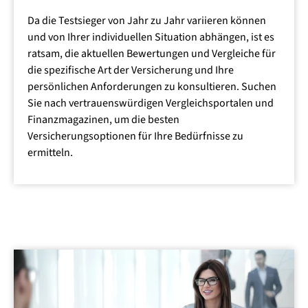
angemessenen Schutz bieten.
Da die Testsieger von Jahr zu Jahr variieren können
und von Ihrer individuellen Situation abhängen, ist es
Kundenzufriedenheit
: Die Meinungen und
ratsam, die aktuellen Bewertungen und Vergleiche für
Erfahrungen anderer Kunden sind wertvolle Hinweise
die spezifische Art der Versicherung und Ihre
auf die Qualität einer Versicherung. Online-
persönlichen Anforderungen zu konsultieren. Suchen
Bewertungen und Kundenbewertungen sind hierbei
Sie nach vertrauenswürdigen Vergleichsportalen und
hilfreich.
Finanzmagazinen, um die besten
Finanzstabilität des Versicherers
: Es ist wichtig
Versicherungsoptionen für Ihre Bedürfnisse zu
sicherzustellen, dass das Versicherungsunternehmen
ermitteln.
finanziell stabil ist und in der Lage ist, Ansprüche
auszuzahlen.
Kundenservice
: Ein guter Kundenservice, schnelle
Schadensregulierung und einfache Kommunikation
sind entscheidend.
Rabatte und Zusatzleistungen
: Viele Versicherer
bieten Rabatte und zusätzliche Leistungen an, die Ihre
Police attraktiver machen können.